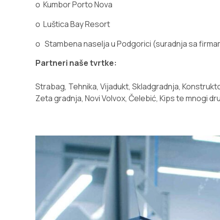
o
Kumbor Porto Nova
o
Luštica Bay Resort
o
Stambena naselja u Podgorici (suradnja sa firma
Partneri naše tvrtke:
Strabag, Tehnika, Vijadukt, Skladgradnja, Konstruktot
Zeta gradnja, Novi Volvox, Čelebić, Kips te mnogi dru