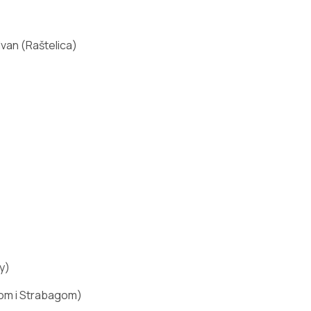
Ivan (Raštelica)
y)
xom i Strabagom)