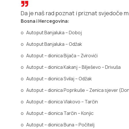
Da je naš rad poznat i priznat svjedoče mno
Bosna i Hercegovina:
o
Autoput Banjaluka – Doboj
o
Autoput Banjaluka – Odžak
o
Autoput – dionica Bijača – Zvirovići
o
Autoput – dionica Kakanj – Bilješevo – Drivuša
o
Autoput – dionica Svilaj – Odžak
o
Autoput – dionica Poprikuše – Zenica sjever (Do
o
Autoput
–
dionica
Vlakovo – Tarčin
o
Autoput – dionica Tarčin – Konjic
o
Autoput – dionica Buna – Počitelj