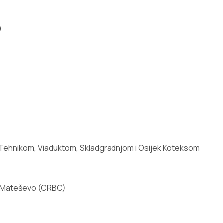
)
 Tehnikom, Viaduktom, Skladgradnjom i Osijek Koteksom
 – Mateševo (CRBC)