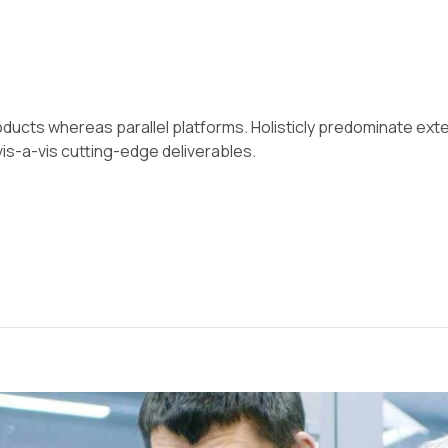
cts whereas parallel platforms. Holisticly predominate exten
is-a-vis cutting-edge deliverables.