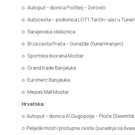
o
Autoput – dionica Počitelj – Zvirovići
o
Autocesta – podionica LOT1:Tarčin- ulaz u Tunel 
o
Sarajevska obilaznica
o
Brza cesta Prača – Goražde (tunel Hranjen)
o
Sportska dvorana Mostar
o
Grand trade Banjaluka
o
Euroherc Banjaluka
o
Mepas Mall Mostar
Hrvatska:
o
Autoput
– dionica A1 Dugopolje – Ploče (Swietrlsk
o
Pelješki most i pristupne ceste (suradnja sa Ava