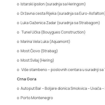
o
Istarski ipsilon (suradnja sa Heringom)
o
Državna cesta Rijeka (suradnja sa Euro-Asfaltom
o
Luka Gaženica Zadar (suradnja sa Strabagom)
o
Tunel Učka (Bouygues Construction)
o
Marina Vela Luka (Aquamont)
o
Most
Čiovo
(Strabag)
o
Most Svilaj (Hering)
o
Više stambeno – poslovnih centara u suradnji sa
Crna Gora
o
Autoput Bar – Boljare dionica Smokvica – Uvača
o
Porto Montenegro